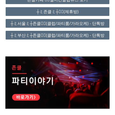
┼ミ존클ミ┼❤️‍🔥(제휴방)
┼ミ서울ミ┼존클❤️‍🔥(클럽/파티룸/가라오케) - 단톡방
┼ミ부산ミ┼존클❤️‍🔥(클럽/파티룸/가라오케) - 단톡방