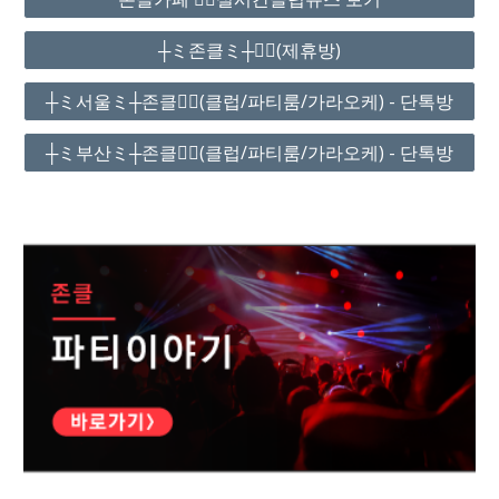
┼ミ존클ミ┼❤️‍🔥(제휴방)
┼ミ서울ミ┼존클❤️‍🔥(클럽/파티룸/가라오케) - 단톡방
┼ミ부산ミ┼존클❤️‍🔥(클럽/파티룸/가라오케) - 단톡방