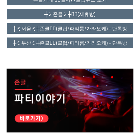
┼ミ존클ミ┼❤️‍🔥(제휴방)
┼ミ서울ミ┼존클❤️‍🔥(클럽/파티룸/가라오케) - 단톡방
┼ミ부산ミ┼존클❤️‍🔥(클럽/파티룸/가라오케) - 단톡방