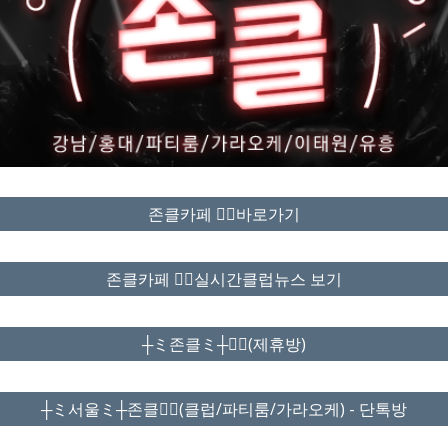
존클카페 ❤️‍🔥바로가기
존클카페 ❤️‍🔥실시간클럽뉴스 보기
┼ミ존클ミ┼❤️‍🔥(제휴방)
┼ミ서울ミ┼존클❤️‍🔥(클럽/파티룸/가라오케) - 단톡방