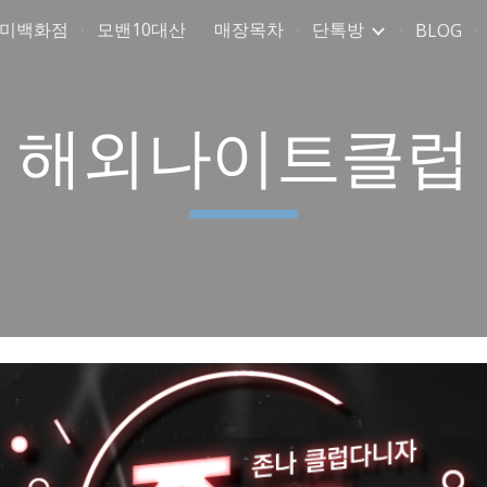
취미백화점
모밴10대산
매장목차
단톡방
BLOG
ip to main content
Skip to navigat
해외나이트클럽