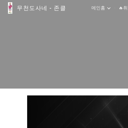
무천도사네 - 존클
메인홈
🔥
Sk