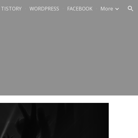
TISTORY
WORDPRESS
FACEBOOK
More
ion