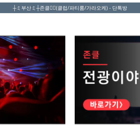
┼ミ부산ミ┼존클❤️‍🔥(클럽/파티룸/가라오케) - 단톡방