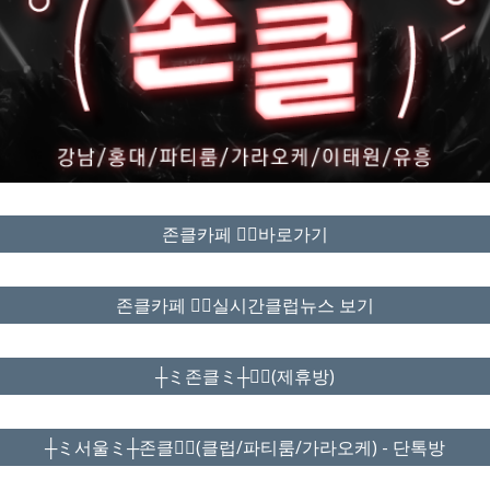
존클카페 ❤️‍🔥바로가기
존클카페 ❤️‍🔥실시간클럽뉴스 보기
┼ミ존클ミ┼❤️‍🔥(제휴방)
┼ミ서울ミ┼존클❤️‍🔥(클럽/파티룸/가라오케) - 단톡방