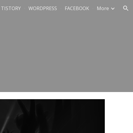
TISTORY
WORDPRESS
FACEBOOK
More
ion