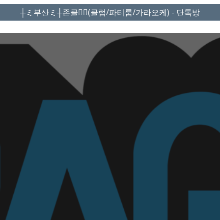
┼ミ부산ミ┼존클❤️‍🔥(클럽/파티룸/가라오케) - 단톡방