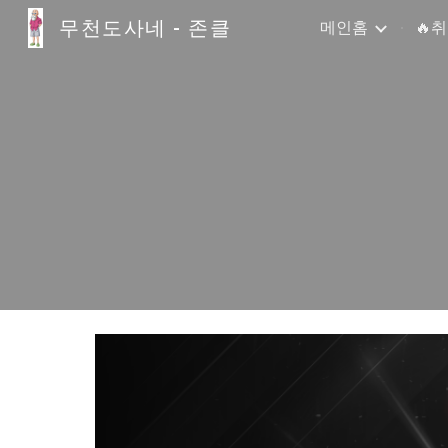
무천도사네 - 존클
메인홈
🔥
Sk