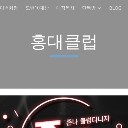
취미백화점
모밴10대산
매장목차
단톡방
BLOG
ip to main content
Skip to navigat
홍대클럽